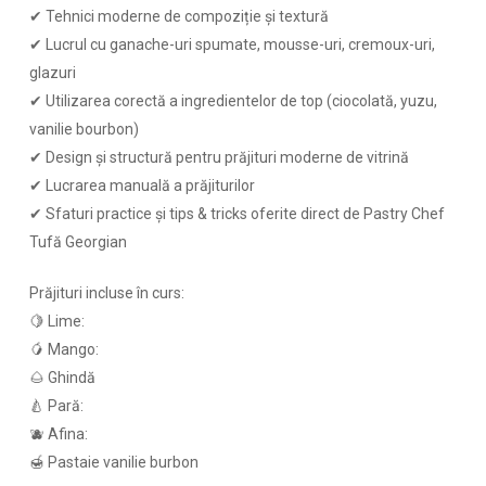
✔ Tehnici moderne de compoziție și textură
✔ Lucrul cu ganache-uri spumate, mousse-uri, cremoux-uri,
glazuri
✔ Utilizarea corectă a ingredientelor de top (ciocolată, yuzu,
vanilie bourbon)
✔ Design și structură pentru prăjituri moderne de vitrină
✔ Lucrarea manuală a prăjiturilor
✔ Sfaturi practice și tips & tricks oferite direct de Pastry Chef
Tufă Georgian
Prăjituri incluse în curs:
🍋 Lime:
🥭 Mango:
🌰 Ghindă
🍐 Pară:
🫐 Afina:
🍯 Pastaie vanilie burbon